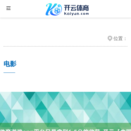
位置：
电影