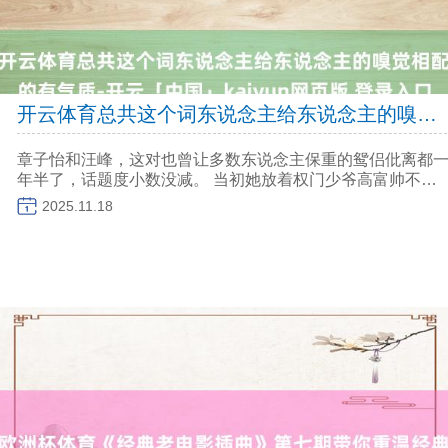
开云体育总共这个词东说念主给东说念主的嗅觉相配的有气质-开云「中国」kaiyun网页版 登录入口
章子怡和汪峰，这对也曾让多数东说念主保重的鸳侣仳离都
年半了，话题度小数没减。 当初她放着权门少爷高富帅不
要，偏巧选拔带着孩子的汪峰，仳离后，她一副什么都不在
2025.11.18
的形式，惶惶不可终日前夫，满眼都是对昔日八年阅历的释
然。 汪峰这边逮着契机就大谈特谈爱情不雅，把婚配失败仇
怨于我方“厌倦了”，真的应了那句话，婚配这出戏，主角和看
客，看到的悟到的可都不相似。 不外此次，章子怡也不装
了，胜利以全新的姿态再次让总共东说念主刮目相看...... 再行
起航 6月14号，上海电影节，章子怡以一种全新的现象亮相，
以