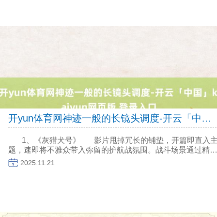
Law 扮演 贾维斯 Chris Tucker 扮演 罗德将军 Kurt Russell 扮
演 神盾局长 布兰德费舍 扮演 星爵 金凯瑞 扮演 洛基 阿汤哥
扮演 钢铁侠 从深度伪造
开yun体育网神迹一般的长镜头调度-开云「中国」kaiyun网页版 登录入口
1、《灰猎犬号》 影片甩掉冗长的铺垫，开篇即直入
题，速即将不雅众带入弥留的护航战氛围。战斗场景通过精
的军事术语、弥留的无线电通信和精密的战略交代，委果再
2025.11.21
了二战时辰的海战战略与本事。颠倒弥留刺激的海战电影，
年海战片太少了，看到很惊喜，遗憾没去影院看。即是德国
艇数次黑进舰队频说念寻衅有点出戏。 2、《死战摩苏
尔》 队长放肆，他义无反顾挑起指引的包袱。深远敌后，
只为援手妻儿。孩子已经往时重建家园的但愿，特战队逆行