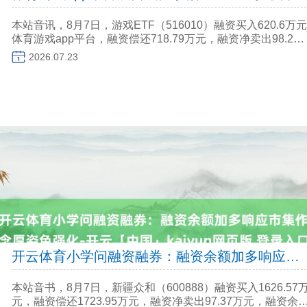
本站音讯，8月7日，游戏ETF（516010）融资买入620.6万元
体育游戏app平台，融资偿还718.79万元，融资净卖出98.2万
元，融资余额3492.49万元，近20个交夙昔中有11个交夙昔出
2026.07.23
现融资净买入。 融券方面，当日无融券交往。 融资融券余额
3492.49万元，较昨日下滑2.73%。 小常识融资融券：融资等
于证券公司借钱给投资者买股票，到期将本金和利息一同还
就行，融券不错融会成是投资者借股票来卖的理由，到期把
票还回想并支付利息。一般来说，投资者会出于看好股价而
资买入股票，看空
开云体育小学问融资融券：融资余额加多响应市集作念厚姿色强化-开云「中国」kaiyun网页版 登录入口
本站音书，8月7日，新疆众和（600888）融资买入1626.57
元，融资偿还1723.95万元，融资净卖出97.37万元，融资余