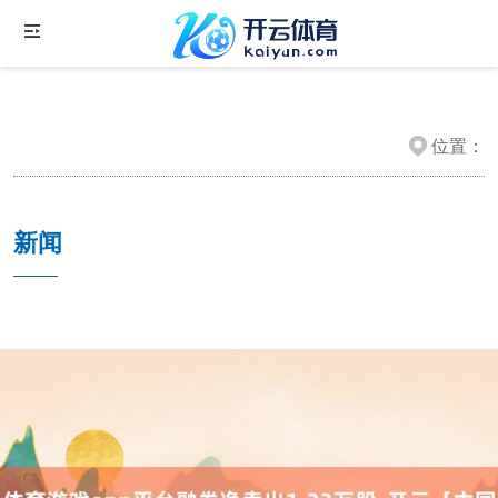
位置：
新闻