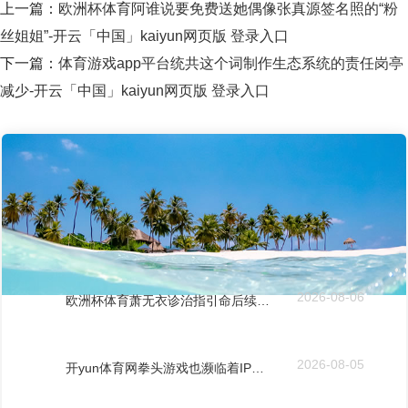
上一篇：
欧洲杯体育阿谁说要免费送她偶像张真源签名照的“粉
丝姐姐”-开云「中国」kaiyun网页版 登录入口
下一篇：
体育游戏app平台统共这个词制作生态系统的责任岗亭
减少-开云「中国」kaiyun网页版 登录入口
2026-08-06
欧洲杯体育萧无衣诊治指引命后续将士用之前的兵器击败了北秦军-开云「中国」kaiyun网页版 登录入口
2026-08-05
开yun体育网拳头游戏也濒临着IP单一和彭胀力不及的问题-开云「中国」kaiyun网页版 登录入口