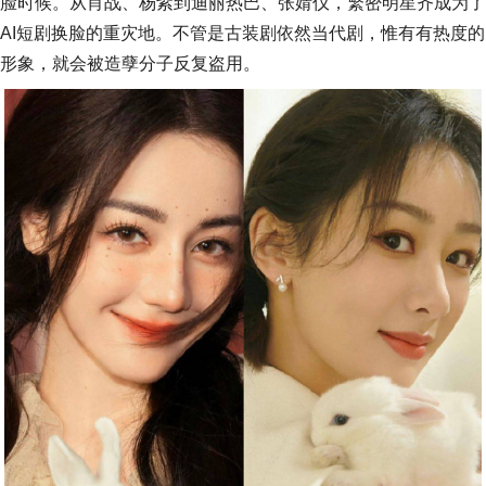
脸时候。从肖战、杨紫到迪丽热巴、张婧仪，繁密明星齐成为了
AI短剧换脸的重灾地。不管是古装剧依然当代剧，惟有有热度的
形象，就会被造孽分子反复盗用。